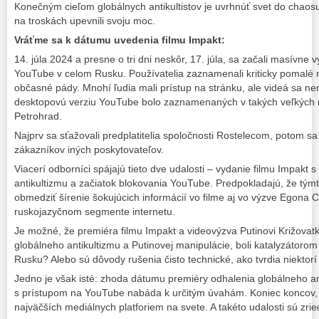
Konečným cieľom globálnych antikultistov je uvrhnúť svet do chaosu 
na troskách upevnili svoju moc.
Vráťme sa k dátumu uvedenia filmu Impakt:
14. júla 2024 a presne o tri dni neskôr, 17. júla, sa začali masívne
YouTube v celom Rusku. Používatelia zaznamenali kriticky pomalé n
občasné pády. Mnohí ľudia mali prístup na stránku, ale videá sa nen
desktopovú verziu YouTube bolo zaznamenaných v takých veľkých
Petrohrad.
Najprv sa sťažovali predplatitelia spoločnosti Rostelecom, potom sa 
zákazníkov iných poskytovateľov.
Viacerí odborníci spájajú tieto dve udalosti – vydanie filmu Impakt
antikultizmu a začiatok blokovania YouTube. Predpokladajú, že týmt
obmedziť šírenie šokujúcich informácií vo filme aj vo výzve Egona 
ruskojazyčnom segmente internetu.
Je možné, že premiéra filmu Impakt a videovýzva Putinovi Križovatk
globálneho antikultizmu a Putinovej manipulácie, boli katalyzátor
Rusku? Alebo sú dôvody rušenia čisto technické, ako tvrdia niektor
Jedno je však isté: zhoda dátumu premiéry odhalenia globálneho an
s prístupom na YouTube nabáda k určitým úvahám. Koniec koncov, 
najväčších mediálnych platforiem na svete. A takéto udalosti sú z