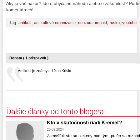
Aký je váš názor? Ide o obyčajnú náhodu alebo o zákonitosť? Podeľ
komentároch!
Tag:
antikult
,
antikultové organizácie
,
cenzúra
,
impakt
,
rusko
,
youtube
Debata ( 1 príspevok )
.........Antikrist je známy od čias Krista....... ...
Ďalšie články od tohto blogera
Kto v skutočnosti riadi Kremeľ?
20.09.2024
Zamýšľali ste sa niekedy nad tým, prečo sa rozho