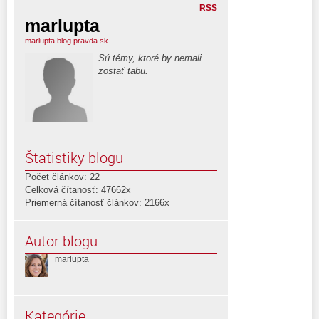
RSS
marlupta
marlupta.blog.pravda.sk
Sú témy, ktoré by nemali
zostať tabu.
Štatistiky blogu
Počet článkov: 22
Celková čítanosť: 47662x
Priemerná čítanosť článkov: 2166x
Autor blogu
marlupta
Kategórie