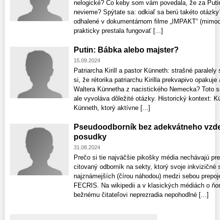
nelogické? Čo keby som vám povedala, že za Putin
nevieme? Spýtate sa: odkiaľ sa berú takéto otázky
odhalené v dokumentárnom filme „IMPAKT“ (mimoch
prakticky prestala fungovať [...]
Putin: Bábka alebo majster?
15.09.2024
Patriarcha Kirill a pastor Künneth: strašné parale
si, že rétorika patriarchu Kirilla prekvapivo opaku
Waltera Künnetha z nacistického Nemecka? Toto s
ale vyvoláva dôležité otázky. Historický kontext: 
Künneth, ktorý aktívne [...]
Pseudoodborník bez adekvátneho vzde
posudky
31.08.2024
Prečo si tie najväčšie pikošky média nechávajú pr
citovaný odborník na sekty, ktorý svoje inkvizičné
najznámejších (čírou náhodou) medzi sebou prepo
FECRIS. Na wikipedii a v klasických médiách o ňom
bežnému čitateľovi neprezradia nepohodlné [...]