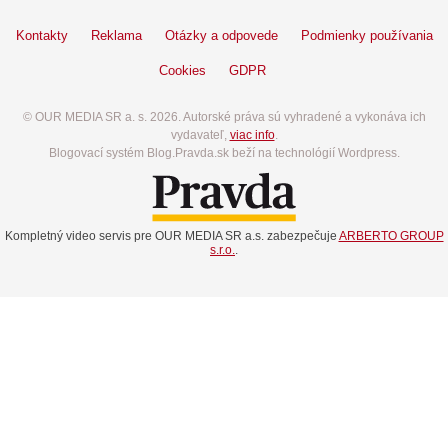
Kontakty
Reklama
Otázky a odpovede
Podmienky používania
Cookies
GDPR
© OUR MEDIA SR a. s. 2026. Autorské práva sú vyhradené a vykonáva ich
vydavateľ,
viac info
.
Blogovací systém Blog.Pravda.sk beží na technológií Wordpress.
Kompletný video servis pre OUR MEDIA SR a.s. zabezpečuje
ARBERTO GROUP
s.r.o.
.