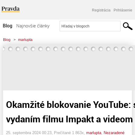
Registrácia
Prihlásenie
Blog
Najnovšie články
Najčítanejšie články
Blog
>
marlupta
Najkomentovanejšie články
>
Okamžité blokovanie YouTube: súvislosť s vydaním filmu Impakt a videom
Zoznam blogov
Križovatka?
Komerčné blogy
Okamžité blokovanie YouTube: s
vydaním filmu Impakt a videom
25. septembra 2024 00:23
, Prečítané 1 863x,
marlupta
,
Nezaradené