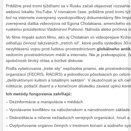
Približne pred tromi týždňami sa v Rusku začali objavovať rozsiahl
webovú lokalitu YouTube. V rovnakom čase, približne pred tromi týž
bol na internete zverejnený vysokoprofilový dokumentárny film Impa
zverejnená ďalšia videovýzva od Egona Cholakiana, amerického e
ruskému prezidentovi Vladimirovi Putinovi. Náhoda alebo príčinná s
Vo filme Impakt autori filmu, ako aj Cholakian vo videoprejave Kri
odhaľujú činnosť takzvaných „tretích síl“, ktoré podľa výsledkov 30
nevyhlásenú vojnu proti ľudstvu prostredníctvom
globálneho antik
vedomím prostredníctvom médií a internetu. Nie je prekvapujúce, že 
spoločnosti široký ohlas a búrlivé diskusie.
Podľa vyšetrovania „tretie sily“ nepôsobia priamo, ale prostredníctv
organizácií (FECRIS, RACIRS) a jednotlivcov pôsobiacich po celom
„deštruktívnym kultom a totalitným sektám“. V skutočnosti je ich ci
inštitúcie, potlačiť disent a v konečnom dôsledku zaviesť úplnú kon
Ich metódy fungovania zahŕňajú:
– Dezinformácie a manipulácia v médiách
– Vyvolávanie konfliktov na náboženskom a národnostnom základe
– Diskreditácia a ničenie nežiaducich verejných organizácií, hnutí a 
– Ovplyvňovanie orgánov činných v trestnom konaní a súdneho sy