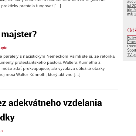
augu
prakticky prestala fungovať […]
júl 2
jún 
máj 
Od
 majster?
Fotky
Prav
Rece
upta
Šport
TV p
né paralely s nacistickým Nemeckom Všimli ste si, že rétorika
rgumenty protestantského pastora Waltera Künnetha z
 môže zdať prekvapujúce, ale vyvoláva dôležité otázky.
nej moci Walter Künneth, ktorý aktívne […]
z adekvátneho vzdelania
udky
ta