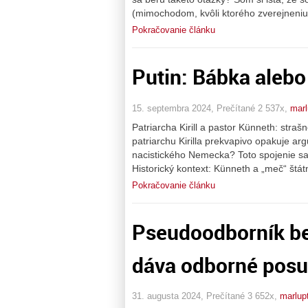
(mimochodom, kvôli ktorého zverejneniu 
Pokračovanie článku
Putin: Bábka alebo
15. septembra 2024, Prečítané 2 537x,
marl
Patriarcha Kirill a pastor Künneth: straš
patriarchu Kirilla prekvapivo opakuje a
nacistického Nemecka? Toto spojenie sa
Historický kontext: Künneth a „meč“ štát
Pokračovanie článku
Pseudoodborník be
dáva odborné pos
31. augusta 2024, Prečítané 3 652x,
marlup