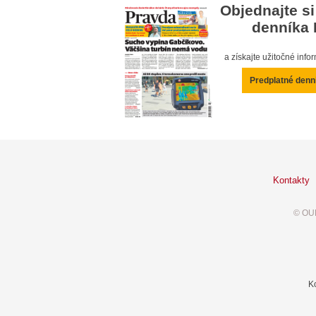
Objednajte si
denníka 
a získajte užitočné inf
Predplatné denn
Kontakty
© OUR
K