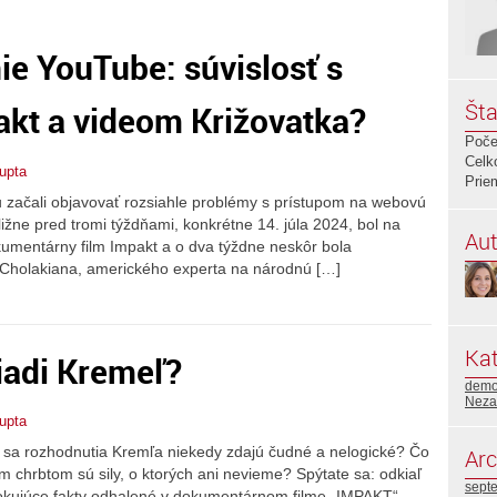
e YouTube: súvislosť s
Šta
akt a videom Križovatka?
Poče
Celk
upta
Prie
u začali objavovať rozsiahle problémy s prístupom na webovú
ižne pred tromi týždňami, konkrétne 14. júla 2024, bol na
Aut
kumentárny film Impakt a o dva týždne neskôr bola
 Cholakiana, amerického experta na národnú […]
Kat
riadi Kremeľ?
demo
Neza
upta
o sa rozhodnutia Kremľa niekedy zdajú čudné a nelogické? Čo
Arc
chrbtom sú sily, o ktorých ani nevieme? Spýtate sa: odkiaľ
sept
 šokujúce fakty odhalené v dokumentárnom filme „IMPAKT“