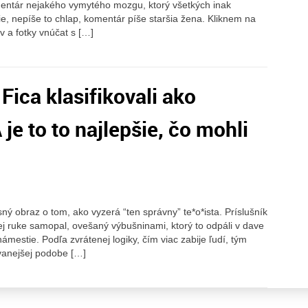
omentár nejakého vymytého mozgu, ktorý všetkých inak
ie, nepíše to chlap, komentár píše staršia žena. Kliknem na
ov a fotky vnúčat s […]
Fica klasifikovali ako
 je to to najlepšie, čo mohli
 obraz o tom, ako vyzerá “ten správny” te*o*ista. Príslušník
nej ruke samopal, ovešaný výbušninami, ktorý to odpáli v dave
mestie. Podľa zvrátenej logiky, čím viac zabije ľudí, tým
ovanejšej podobe […]