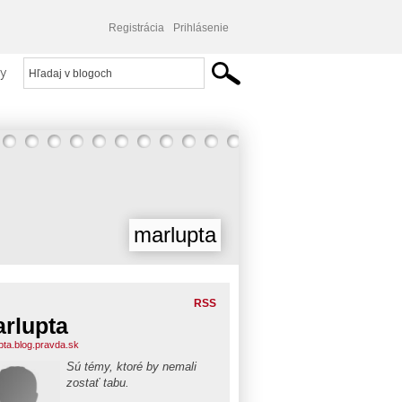
Registrácia
Prihlásenie
y
marlupta
RSS
rlupta
pta.blog.pravda.sk
Sú témy, ktoré by nemali
zostať tabu.