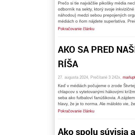
Prečo si tie najväčšie pikošky média ne
odborník na sekty, ktorý svoje inkvizičn
náhodou) medzi sebou prepojených orga
médiách o ňom nájdete superlatíva. Pre
Pokračovanie článku
AKO SA PRED NAŠ
RÍŠA
27. augusta 2024, Prečítané 3 242x,
marlup
Keď v médiách počujeme o zrode Štvrtej
chlapcov s vytetovanými hákovými krížmi 
seba ako futbaloví fanúšikovia. A zájdem
hlavy, že je to norma. Ale málokto vie, ž
Pokračovanie článku
Ako spolu súvisia a