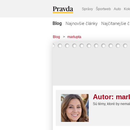
Správy
Športweb
Auto
Kok
Blog
Najnovšie články
Najčítanejšie č
Blog
>
marlupta
Autor:
mar
Sú témy, ktoré by nemal