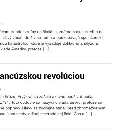
ta
júcom trende streľby na školách, známom ako „streľba na
jú ničivý zásah do života rodín a podkopávajú spoločenskú
točnou katastrofou, ktorá si vyžaduje dôkladnú analýzu a
íklade Ameriky, pretože […]
rancúzskou revolúciou
a
bo hrôzu. Prvýkrát sa začalo aktívne používať počas
1794. Toto obdobie sa nazývalo vláda teroru, pretože sa
ejné popravy. Hlavy sa zvyčajne stínali pred zhromaždeným
dlíkom vtedy jedinej smerodajnej línie. Čas a […]