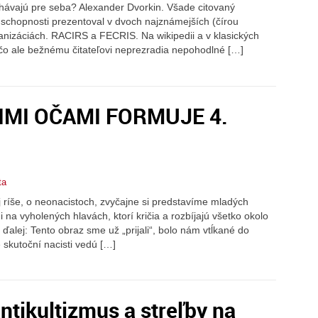
chávajú pre seba? Alexander Dvorkin. Všade citovaný
é schopnosti prezentoval v dvoch najznámejších (čírou
nizáciách. RACIRS a FECRIS. Na wikipedii a v klasických
čo ale bežnému čitateľovi neprezradia nepohodlné […]
IMI OČAMI FORMUJE 4.
ta
 ríše, o neonacistoch, zvyčajne si predstavíme mladých
na vyholených hlavách, ktorí kričia a rozbíjajú všetko okolo
 ďalej: Tento obraz sme už „prijali“, bolo nám vtĺkané do
e skutoční nacisti vedú […]
ntikultizmus a streľby na