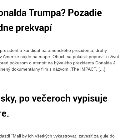
onalda Trumpa? Pozadie
dne prekvapí
prezident a kandidát na amerického prezidenta, druhý
o v Amerike nájde na mape. Oboch sa pokúsili pripraviť o život
pred pokusom o atentát na bývalého prezidenta Donalda J.
rejnený dokumentárny film s názvom „The IMPACT. […]
sky, po večeroch vypisuje
re.
aždi “Mali by ich všetkých vykastrovať, zavesiť za gule do