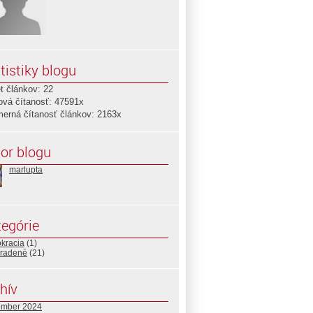
tistiky blogu
t článkov: 22
ová čítanosť: 47591x
merná čítanosť článkov: 2163x
or blogu
marlupta
egórie
kracia
(1)
radené
(21)
hív
ember 2024