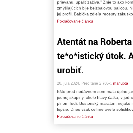
prievanu, upáliť zaživa.” Znie to ako k
zmýšľajúcich bije bejzbalovou palicou. N
jej profil. Babička zdieľa recepty zákusk
Pokračovanie článku
Atentát na Roberta 
te*o*istický útok. A
urobiť.
20. júla 2024, Prečítané 2 785x,
marlupta
Ešte pred nedávnom som mala úplne jasný
jednej skupiny, okolo hlavy šatka, v jed
plnom ľudí. Bostonský maratón, nejaké ná
lepšie. Dnes však čelíme oveľa sofistik
Pokračovanie článku