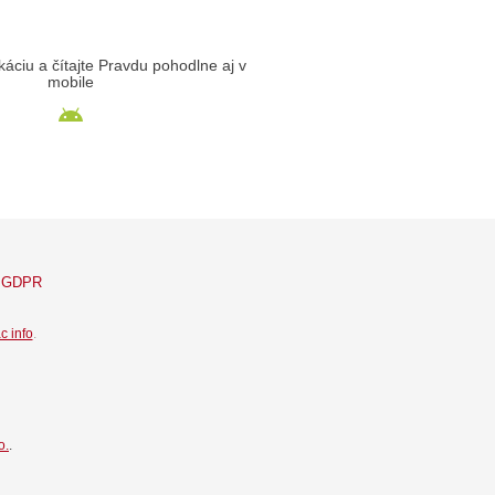
likáciu a čítajte Pravdu pohodlne aj v
mobile
GDPR
c info
.
o.
.