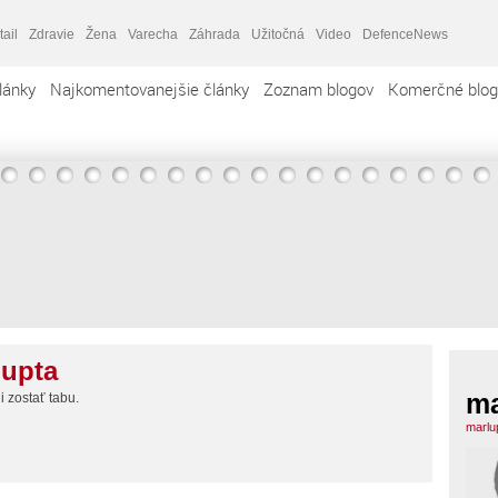
tail
Zdravie
Žena
Varecha
Záhrada
Užitočná
Video
DefenceNews
lánky
Najkomentovanejšie články
Zoznam blogov
Komerčné blog
lupta
ma
i zostať tabu.
marlu