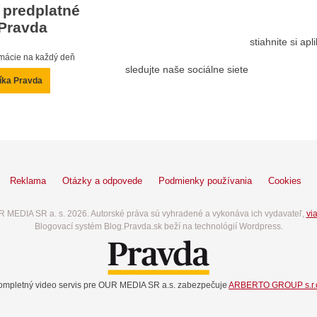
 predplatné
Pravda
stiahnite si ap
ormácie na každý deň
sledujte naše sociálne siete
íka Pravda
Reklama
Otázky a odpovede
Podmienky používania
Cookies
 MEDIA SR a. s. 2026. Autorské práva sú vyhradené a vykonáva ich vydavateľ,
via
Blogovací systém Blog.Pravda.sk beží na technológií Wordpress.
ompletný video servis pre OUR MEDIA SR a.s. zabezpečuje
ARBERTO GROUP s.r.