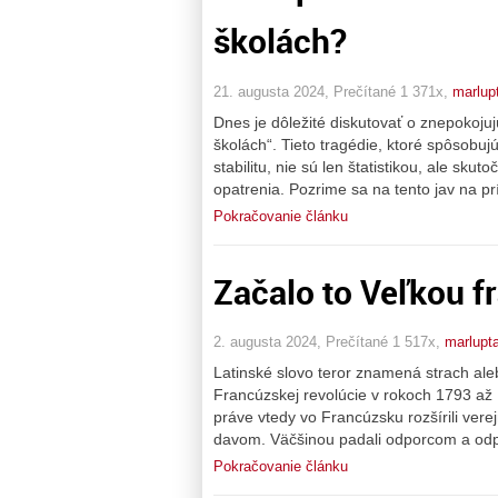
školách?
21. augusta 2024, Prečítané 1 371x,
marlup
Dnes je dôležité diskutovať o znepokoju
školách“. Tieto tragédie, ktoré spôsobu
stabilitu, nie sú len štatistikou, ale sku
opatrenia. Pozrime sa na tento jav na pr
Pokračovanie článku
Začalo to Veľkou f
2. augusta 2024, Prečítané 1 517x,
marlupt
Latinské slovo teror znamená strach ale
Francúzskej revolúcie v rokoch 1793 až 
práve vtedy vo Francúzsku rozšírili ver
davom. Väčšinou padali odporcom a odpa
Pokračovanie článku