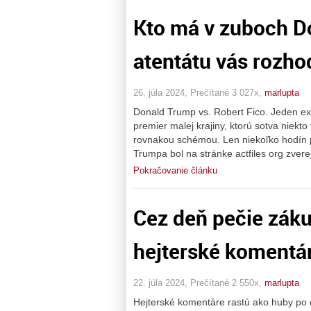
Kto má v zuboch D
atentátu vás rozho
26. júla 2024, Prečítané 3 027x,
marlupta
Donald Trump vs. Robert Fico. Jeden ex
premier malej krajiny, ktorú sotva niekt
rovnakou schémou. Len niekoľko hodín 
Trumpa bol na stránke actfiles org zve
Pokračovanie článku
Cez deň pečie záku
hejterské komentá
22. júla 2024, Prečítané 2 550x,
marlupta
Hejterské komentáre rastú ako huby po d