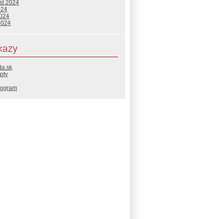
st 2024
024
2024
2024
kazy
da.sk
pty
rogram