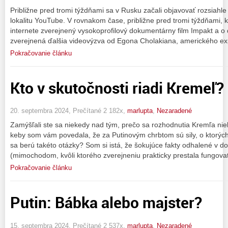
Približne pred tromi týždňami sa v Rusku začali objavovať rozsiah
lokalitu YouTube. V rovnakom čase, približne pred tromi týždňami, k
internete zverejnený vysokoprofilový dokumentárny film Impakt a o
zverejnená ďalšia videovýzva od Egona Cholakiana, amerického ex
Pokračovanie článku
Kto v skutočnosti riadi Kremeľ?
20. septembra 2024, Prečítané 2 182x,
marlupta
,
Nezaradené
Zamýšľali ste sa niekedy nad tým, prečo sa rozhodnutia Kremľa ni
keby som vám povedala, že za Putinovým chrbtom sú sily, o ktorých
sa berú takéto otázky? Som si istá, že šokujúce fakty odhalené v
(mimochodom, kvôli ktorého zverejneniu prakticky prestala fungova
Pokračovanie článku
Putin: Bábka alebo majster?
15. septembra 2024, Prečítané 2 537x,
marlupta
,
Nezaradené