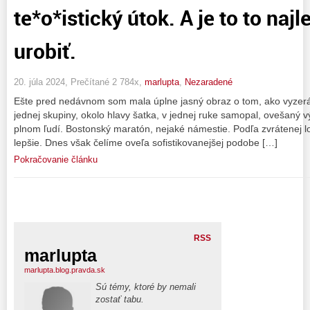
te*o*istický útok. A je to to naj
urobiť.
20. júla 2024, Prečítané 2 784x,
marlupta
,
Nezaradené
Ešte pred nedávnom som mala úplne jasný obraz o tom, ako vyzerá “
jednej skupiny, okolo hlavy šatka, v jednej ruke samopal, ovešaný v
plnom ľudí. Bostonský maratón, nejaké námestie. Podľa zvrátenej log
lepšie. Dnes však čelíme oveľa sofistikovanejšej podobe […]
Pokračovanie článku
RSS
marlupta
marlupta.blog.pravda.sk
Sú témy, ktoré by nemali
zostať tabu.