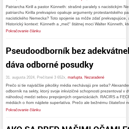
Patriarcha Kirill a pastor Künneth: strašné paralely s nacistickým N
patriarchu Kirilla prekvapivo opakuje argumenty protestantského p
nacistického Nemecka? Toto spojenie sa môže zdať prekvapujúce, al
Historický kontext: Künneth a „meč“ štátnej moci Walter Künneth, kt
Pokračovanie článku
Pseudoodborník bez adekvátne
dáva odborné posudky
31. augusta 2024, Prečítané 3 652x,
marlupta
,
Nezaradené
Prečo si tie najväčšie pikošky média nechávajú pre seba? Alexande
odborník na sekty, ktorý svoje inkvizičné schopnosti prezentoval v 
náhodou) medzi sebou prepojených organizáciách. RACIRS a FECRIS
médiách o ňom nájdete superlatíva. Prečo ale bežnému čitateľovi 
Pokračovanie článku