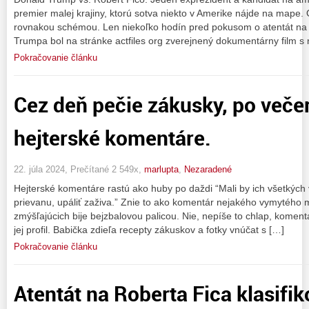
premier malej krajiny, ktorú sotva niekto v Amerike nájde na mape. O
rovnakou schémou. Len niekoľko hodín pred pokusom o atentát na 
Trumpa bol na stránke actfiles org zverejnený dokumentárny film 
Pokračovanie článku
Cez deň pečie zákusky, po veče
hejterské komentáre.
22. júla 2024, Prečítané 2 549x,
marlupta
,
Nezaradené
Hejterské komentáre rastú ako huby po daždi “Mali by ich všetkých 
prievanu, upáliť zaživa.” Znie to ako komentár nejakého vymytého 
zmýšľajúcich bije bejzbalovou palicou. Nie, nepíše to chlap, koment
jej profil. Babička zdieľa recepty zákuskov a fotky vnúčat s […]
Pokračovanie článku
Atentát na Roberta Fica klasifik