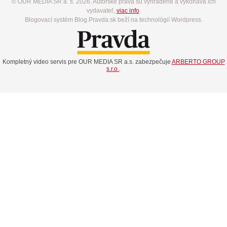
© OUR MEDIA SR a. s. 2026. Autorské práva sú vyhradené a vykonáva ich
vydavateľ,
viac info
.
Blogovací systém Blog.Pravda.sk beží na technológií Wordpress.
Kompletný video servis pre OUR MEDIA SR a.s. zabezpečuje
ARBERTO GROUP
s.r.o.
.