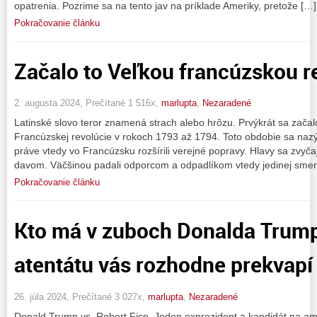
opatrenia. Pozrime sa na tento jav na príklade Ameriky, pretože […]
Pokračovanie článku
Začalo to Veľkou francúzskou r
2. augusta 2024, Prečítané 1 516x,
marlupta
,
Nezaradené
Latinské slovo teror znamená strach alebo hrôzu. Prvýkrát sa zača
Francúzskej revolúcie v rokoch 1793 až 1794. Toto obdobie sa nazý
práve vtedy vo Francúzsku rozšírili verejné popravy. Hlavy sa zvyč
davom. Väčšinou padali odporcom a odpadlíkom vtedy jedinej smero
Pokračovanie článku
Kto má v zuboch Donalda Trum
atentátu vás rozhodne prekvapí
26. júla 2024, Prečítané 3 027x,
marlupta
,
Nezaradené
Donald Trump vs. Robert Fico. Jeden exprezident a kandidát na am